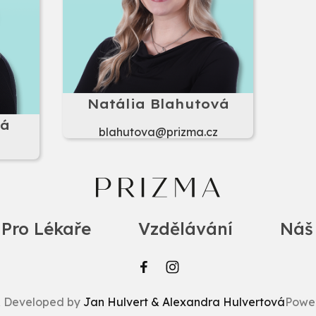
Natália Blahutová
vá
blahutova@prizma.cz
z
Pro Lékaře
Vzdělávání
Náš
& Developed by
Jan Hulvert & Alexandra Hulvertová
Powe