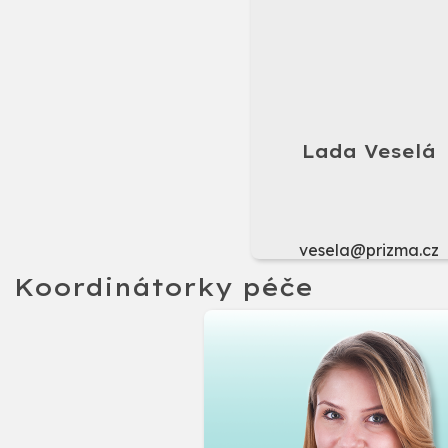
Lada Veselá
vesela@prizma.cz
Koordinátorky péče