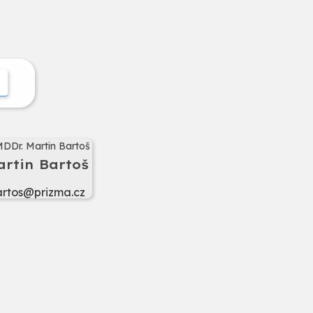
artin Bartoš
rtos@prizma.cz