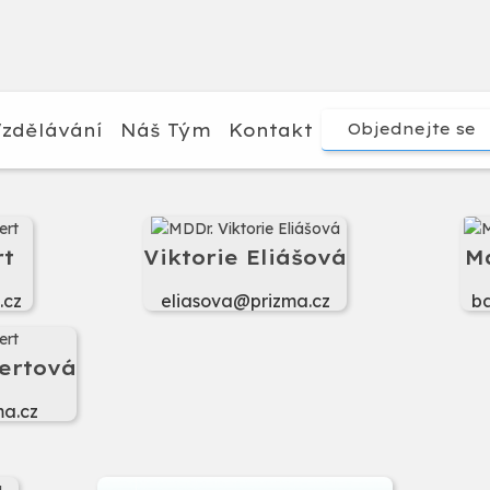
zdělávání
Náš Tým
Kontakt
Objednejte se
rt
Viktorie Eliášová
M
.cz
eliasova@prizma.cz
ba
ertová
a.cz