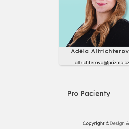
Adéla Altrichtero
altrichterova@prizma.c
Pro Pacienty
Copyright ©
Design 