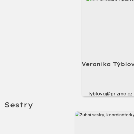
Veronika Týblo
tyblova@prizma.cz
Sestry