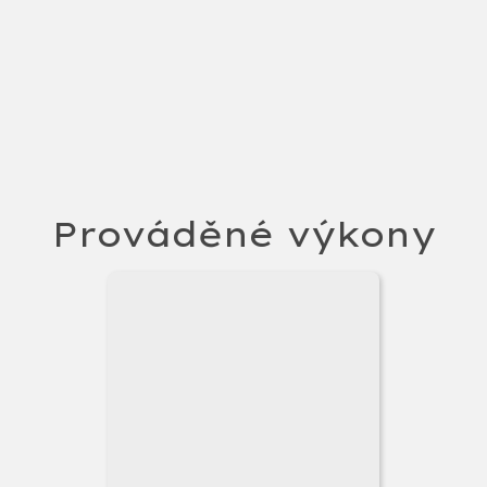
Delegující Lékař
Odeslat Formulář
Prováděné výkony