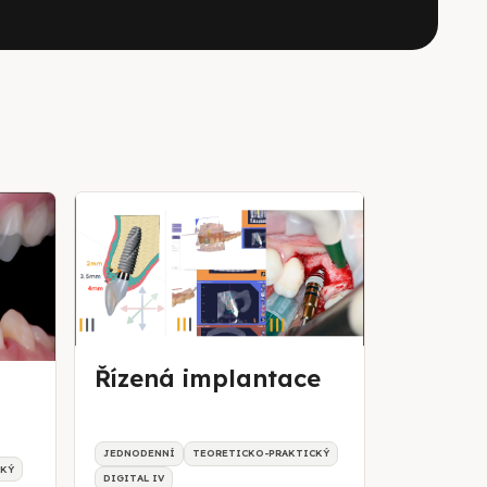
Řízená implantace
JEDNODENNÍ
TEORETICKO-PRAKTICKÝ
CKÝ
DIGITAL IV