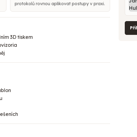
protokolů rovnou aplikovat postupy v praxi.
Při
álním 3D tiskem
ovizoria
něj
ablon
ku
řešeních