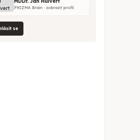
MDDr. Jan Hulvert
PRIZMA Brain · zobrazit profil
hlásit se