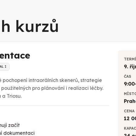
ah kurzů
entace
TERM
9. ří
AL I
ČAS
pochopení intraorálních skenerů, strategie
9:00
použitelných pro plánování i realizaci léčby.
MÍST
a Triosu.
Prah
CENA
12 0
nují začít
KAPA
pní dokumentaci
24 o