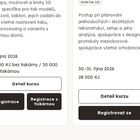
ipy, možnosti a limity 3D
DIGITAL III
: specifika pro tisk modelů,
Postup při plánování
zorií, šablon, jejich zadání do
jednoduchých i složitějších
 včetně nastavení tisku,
rekonstrukcí, setup a jeho
processing a varianta s
analýza, spolupráce s design
árnou domů.
protokoly mezioborové
spolupráce včetně ortodoncie
íjna 2026
00 Kč bez tiskárny / 30 000
30.-31. října 2026
 tiskárnou
28 000 Kč
Detail kurzu
Detail kurzu
Registrace s
gistrace
tiskárnou
Registrovat se