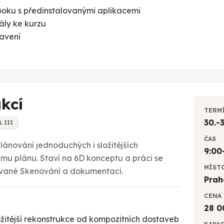
oku s předinstalovanými aplikacemi
iály ke kurzu
avení
kcí
TERM
30.-3
L III
ČAS
ánování jednoduchých i složitějších
9:00
ému plánu. Staví na 6D konceptu a práci se
MÍST
ované Skenování a dokumentaci.
Prah
CENA
28 0
ložitější rekonstrukce od kompozitních dostaveb