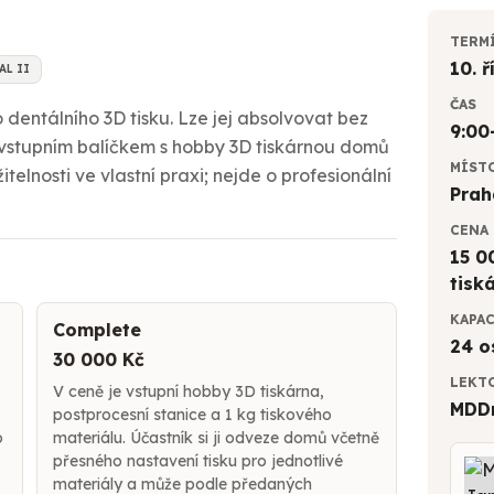
TERM
10. 
AL II
ČAS
dentálního 3D tisku. Lze jej absolvovat bez
9:00
 vstupním balíčkem s hobby 3D tiskárnou domů
MÍST
telnosti ve vlastní praxi; nejde o profesionální
Prah
CENA
15 0
tisk
KAPA
Complete
24 o
30 000 Kč
LEKT
V ceně je vstupní hobby 3D tiskárna,
MDDr
postprocesní stanice a 1 kg tiskového
o
materiálu. Účastník si ji odveze domů včetně
přesného nastavení tisku pro jednotlivé
materiály a může podle předaných