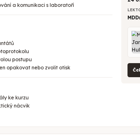
nování a komunikaci s laboratoří
LEKT
MDDr
ů
antátů
otoprotokolu
rolou postupu
en opakovat nebo zvolit otisk
Ček
iály ke kurzu
tický nácvik