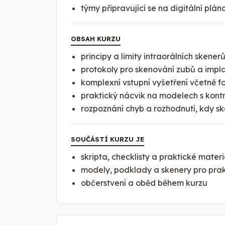
týmy připravující se na digitální plá
OBSAH KURZU
principy a limity intraorálních skener
protokoly pro skenování zubů a impl
komplexní vstupní vyšetření včetně f
praktický nácvik na modelech s kont
rozpoznání chyb a rozhodnutí, kdy sk
SOUČÁSTÍ KURZU JE
skripta, checklisty a praktické mater
modely, podklady a skenery pro prak
občerstvení a oběd během kurzu