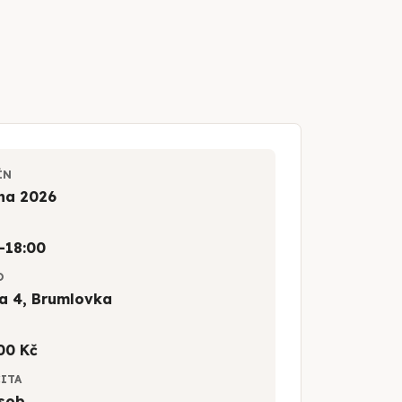
ÍN
jna 2026
–18:00
O
a 4, Brumlovka
00 Kč
CITA
sob