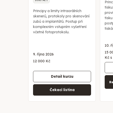
DIGITAL I
Princ
tisku
Principy a limity intraorálních
provi
skenerů, protokoly pro skenování
tisku
zubů a implantátů. Postup při
post
komplexním vstupním vyšetření
tisk
včetně fotoprotokolu.
10. ř
15 0
9. října 2026
Kč s
12 000 Kč
Detail kurzu
Re
Čekací listina