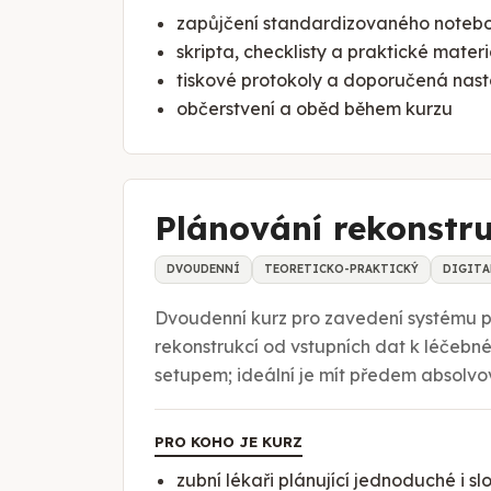
zapůjčení standardizovaného notebo
skripta, checklisty a praktické mater
tiskové protokoly a doporučená nast
občerstvení a oběd během kurzu
Plánování rekonstru
DVOUDENNÍ
TEORETICKO-PRAKTICKÝ
DIGITA
Dvoudenní kurz pro zavedení systému pl
rekonstrukcí od vstupních dat k léčebn
setupem; ideální je mít předem absolv
PRO KOHO JE KURZ
zubní lékaři plánující jednoduché i s