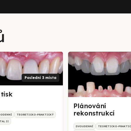
ů
Poslední 3 místa
tisk
Plánování
rekonstrukcí
NODENNÍ
TEORETICKO-PRAKTICKÝ
TAL II
DVOUDENNÍ
TEORETICKO-PRAKTI