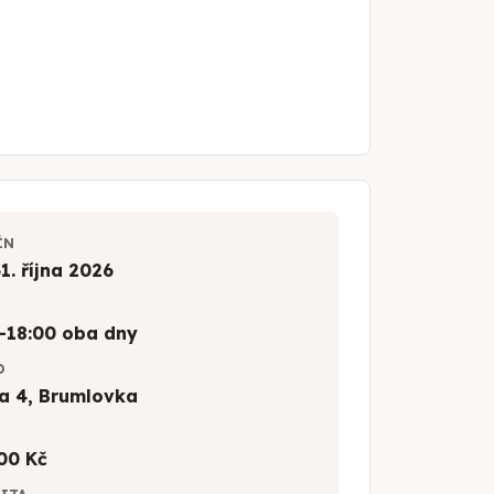
ÍN
1. října 2026
–18:00 oba dny
O
a 4, Brumlovka
00 Kč